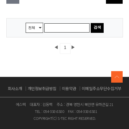
검색
◀
▶
1
회사소개
개인정보취급방침
이용약관
이메일주소무단수집거부
에스텍
대표자 : 김동백
주소 : 경북 영천시 북안면 유하큰길 21
TEL : 054-338-8380
FAX : 054-338-8381
COPYRIGHT(C) S-TEC RIGHT RESERVED.