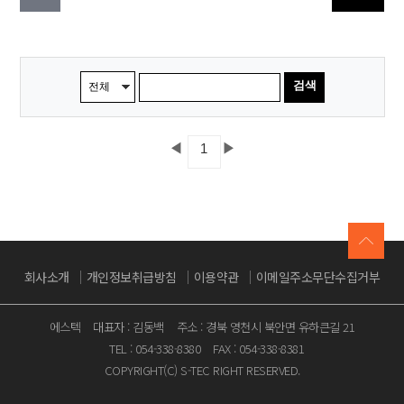
검색
◀
▶
1
회사소개
개인정보취급방침
이용약관
이메일주소무단수집거부
에스텍
대표자 : 김동백
주소 : 경북 영천시 북안면 유하큰길 21
TEL : 054-338-8380
FAX : 054-338-8381
COPYRIGHT(C) S-TEC RIGHT RESERVED.